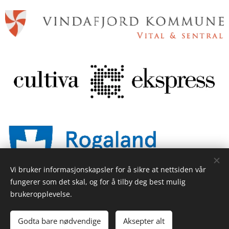
Vi bruker informasjonskapsler for å sikre at nettsiden vår
fungerer som det skal, og for å tilby deg best mulig
brukeropplevelse.
© 2025 Haugan Helland Productions
Godta bare nødvendige
Aksepter alt
Drevet av
Webnode
Informasjonskapsler