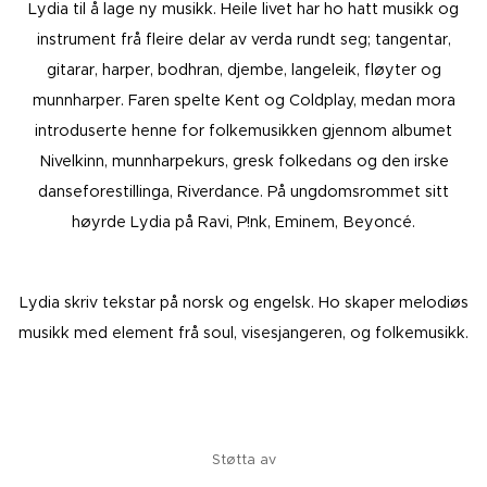
Lydia til å lage ny musikk. Heile livet har ho hatt musikk og
instrument frå fleire delar av verda rundt seg; tangentar,
gitarar, harper, bodhran, djembe, langeleik, fløyter og
munnharper. Faren spelte Kent og Coldplay, medan mora
introduserte henne for folkemusikken gjennom albumet
Nivelkinn, munnharpekurs, gresk folkedans og den irske
danseforestillinga, Riverdance. På ungdomsrommet sitt
høyrde Lydia på Ravi, P!nk, Eminem, Beyoncé.
​Lydia skriv tekstar på norsk og engelsk. Ho skaper melodiøs
musikk med element frå soul, visesjangeren, og folkemusikk.
Støtta av