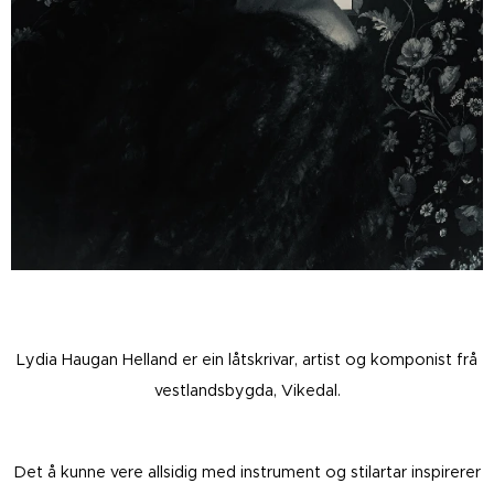
Lydia Haugan Helland er ein låtskrivar, artist og komponist frå
vestlandsbygda, Vikedal.
​Det å kunne vere allsidig med instrument og stilartar inspirerer